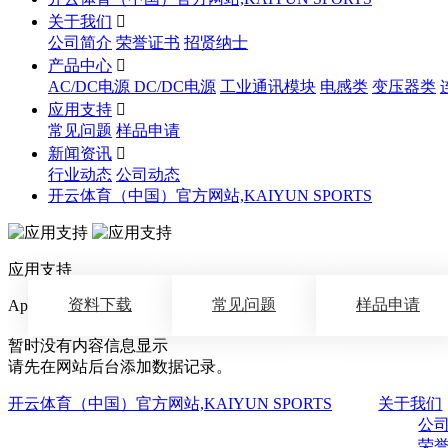
关于我们

公司简介
荣誉证书
招贤纳士
产品中心

AC/DC电源
DC/DC电源
工业通讯模块
电感类
变压器类
应用支持

常见问题
样品申请
新闻资讯

行业动态
公司动态
开云体育（中国）官方网站,KAIYUN SPORTS
应用支持
资料下载
常见问题
样品申请
Application support
暂时没有内容信息显示
请先在网站后台添加数据记录。
开云体育（中国）官方网站,KAIYUN SPORTS
关于我们
公
荣