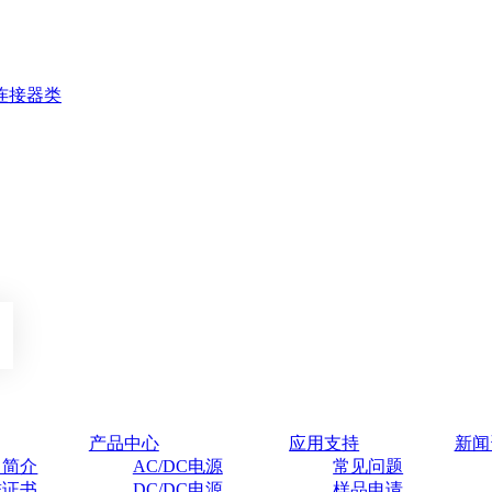
连接器类
产品中心
应用支持
新闻
司简介
AC/DC电源
常见问题
誉证书
DC/DC电源
样品申请