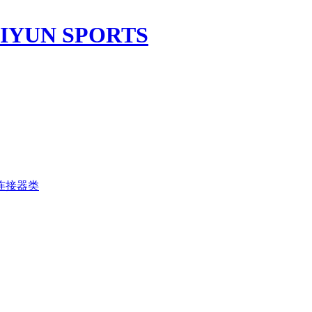
UN SPORTS
连接器类