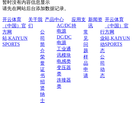
暂时没有内容信息显示
请先在网站后台添加数据记录。
开云体育
关于我
产品中心
应用支
新闻资
开云体育
AC/DC
（中国）官
们
持
讯
（中国）官
电源
方网
公
常
行
方网
DC/DC
站,KAIYUN
司
见
业
站,KAIYUN
电源
SPORTS
SPORTS
简
问
动
工业通
介
题
态
讯模块
荣
样
公
电感类
誉
品
司
变压器
证
申
动
类
书
请
态
连接器
招
类
贤
纳
士
销售热线/办公热线：
400-901-0287