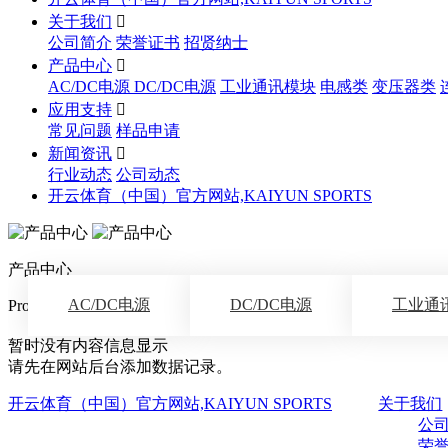
关于我们

公司简介
荣誉证书
招贤纳士
产品中心

AC/DC电源
DC/DC电源
工业通讯模块
电感类
变压器类
应用支持

常见问题
样品申请
新闻资讯

行业动态
公司动态
开云体育（中国）官方网站,KAIYUN SPORTS
产品中心
AC/DC电源
DC/DC电源
工业通
Product Center
暂时没有内容信息显示
请先在网站后台添加数据记录。
开云体育（中国）官方网站,KAIYUN SPORTS
关于我们
公
荣