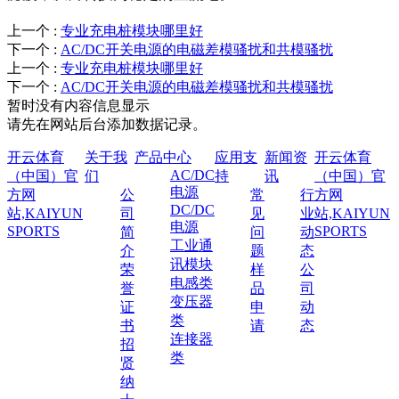
上一个
:
专业充电桩模块哪里好
下一个
:
AC/DC开关电源的电磁差模骚扰和共模骚扰
上一个
:
专业充电桩模块哪里好
下一个
:
AC/DC开关电源的电磁差模骚扰和共模骚扰
暂时没有内容信息显示
请先在网站后台添加数据记录。
开云体育
关于我
产品中心
应用支
新闻资
开云体育
AC/DC
（中国）官
们
持
讯
（中国）官
电源
方网
公
常
行
方网
DC/DC
站,KAIYUN
司
见
业
站,KAIYUN
电源
SPORTS
SPORTS
简
问
动
工业通
介
题
态
讯模块
荣
样
公
电感类
誉
品
司
变压器
证
申
动
类
书
请
态
连接器
招
类
贤
纳