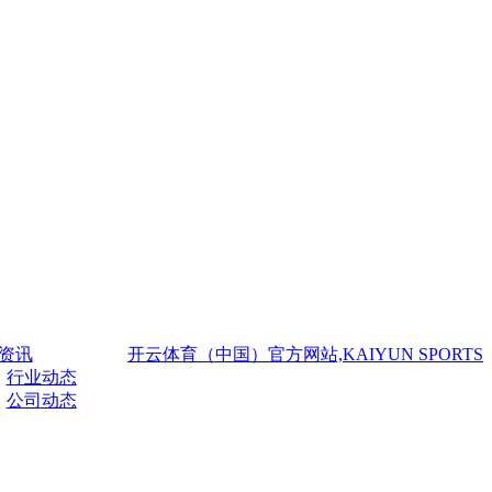
资讯
开云体育（中国）官方网站,KAIYUN SPORTS
行业动态
公司动态