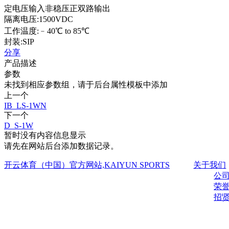
定电压输入非稳压正双路输出
隔离电压:1500VDC
工作温度:﹣40℃ to 85℃
封装:SIP
分享
产品描述
参数
未找到相应参数组，请于后台属性模板中添加
上一个
IB_LS-1WN
下一个
D_S-1W
暂时没有内容信息显示
请先在网站后台添加数据记录。
开云体育（中国）官方网站,KAIYUN SPORTS
关于我们
公
荣
招