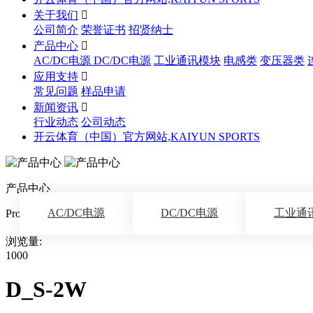
关于我们

公司简介
荣誉证书
招贤纳士
产品中心

AC/DC电源
DC/DC电源
工业通讯模块
电感类
变压器类
应用支持

常见问题
样品申请
新闻资讯

行业动态
公司动态
开云体育（中国）官方网站,KAIYUN SPORTS
产品中心
AC/DC电源
DC/DC电源
工业通
Product Center
浏览量:
1000
D_S-2W