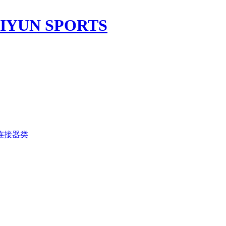
UN SPORTS
连接器类