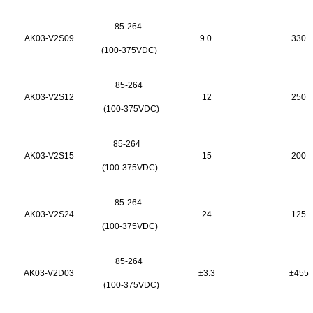
85-264
AK03-V2S09
9.0
330
(100-375VDC)
85-264
AK03-V2S12
12
250
(100-375VDC)
85-264
AK03-V2S15
15
200
(100-375VDC)
85-264
AK03-V2S24
24
125
(100-375VDC)
85-264
AK03-V2D03
±3.3
±455
(100-375VDC)