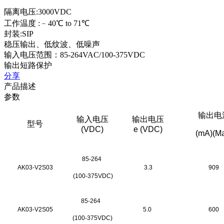
隔离电压:3000VDC
工作温度 :﹣40℃ to 71℃
封装:SIP
稳压输出、低纹波、低噪声
输入电压范围：85-264VAC/100-375VDC
输出短路保护
分享
产品描述
参数
输出电
输入电压
输出电压
型号
(VDC)
e (VDC)
(mA)(M
85-264
AK03-V2S03
3.3
909
(100-375VDC)
85-264
AK03-V2S05
5.0
600
(100-375VDC)